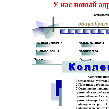
У нас новый ад
Использу
общеобразо
Коллектив школ
Заслуженный учитель 
2 Почетных работника
7 Отличников народно
учителей высшей катег
учителей первой катег
учителей второй катег
3 обладателя гранта П
1 обладатель гранта 