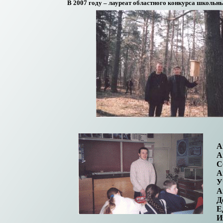
В 2007 году – лауреат областного конкурса школьн
А
А
С
А
У
А
Д
Е
И