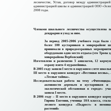
лесничестве, Устав, договор между администраци
администрацией школы и администрацией ООО
«
Зеле
2008 годы.
Членами школьного лесничества осуществлена п
дендрария и уход за ним.
За период 2005-2006 учебного года было 
более 100 кустарников в микрорайоне ш
принимали в природоохранных мероприятия
оборудовано одно место отдыха (это Тропа з
микрорайона Вербовский)
Изготовлено и развешено 5 аншлагов, 12 кормуш
охрану взято 4 муравейника.
В 2005 году заняли
I
место в окружном слете школьн
III
место в окружном конкурсе
«
Вестники весны
»,
«
Лесные тайны
».
Исследовательская работа на тему
«
Фитонциды
активности деревьев и кустарников и
экологической обстановки в городе
»
уча
заняла
I
место.
В 2006 году –
II
место в окружном конкурсе кор
Гирина Евгения, ученица 10А класса, стал
лесного конкурса
«
Подрост
»
в номин
растений
»